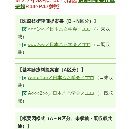
※ファイル名については
最終提案書作成
要領
P.14~
P.17
参照
【医療技術評価提案書（B～N区分）】
・
○○○1○○／日本△△学会／□□□
（←未収
載）
・
○○○2○○／日本△△学会／□□□
（←既収
載）
【基本診療料提案書（A区分）】
・
A○○○1○○／日本△△学会／□□□
（←未収
載）
・
A○○○2○○／日本△△学会／□□□
（←既収
載）
【概要図様式（A～N区分、未収載・既収載共
通）】