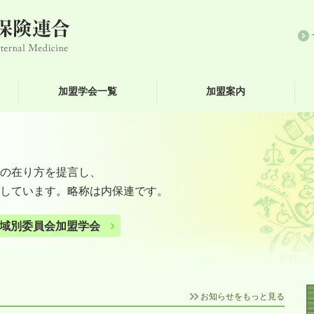
加盟学会一覧
加盟案内
の在り方を提言し、
しています。略称は内保連です。
域別委員会加盟学会
お知らせをもっと見る